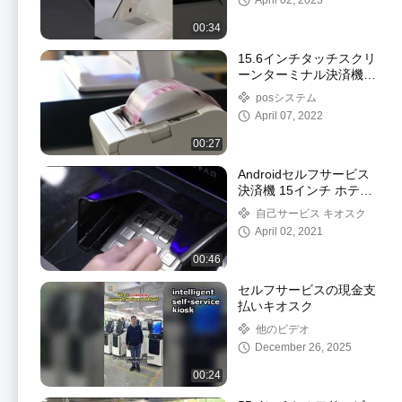
April 02, 2023
00:34
15.6インチタッチスクリ
ーンターミナル決済機
オールインワン
posシステム
April 07, 2022
00:27
Androidセルフサービス
決済機 15インチ ホテル
用
自己サービス キオスク
April 02, 2021
00:46
セルフサービスの現金支
払いキオスク
他のビデオ
December 26, 2025
00:24