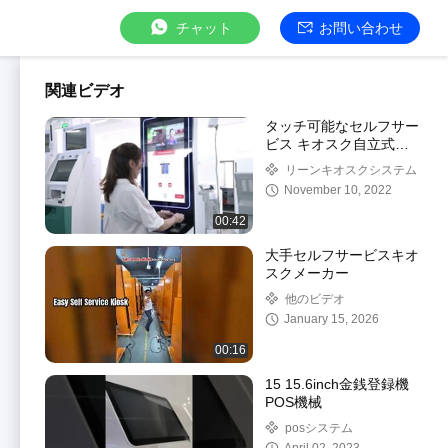
チャット
お問い合わせ
関連ビデオ
タッチ可能なセルフサー
ビス キオスク自立式多
機能
リーンキオスクシステム
November 10, 2022
00:42
大手セルフサービスキオ
スクメーカー
他のビデオ
January 15, 2026
00:16
15 15.6inch金銭登録機
POS機械
posシステム