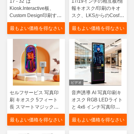
17 - 32"は
17/19インチの相互板/情
Kiosk.Interactive板、
報キオスク/印刷のキオ
Custom Design印刷する
スク、LKSからのCosf有
デジタル請求あり次第提
効な解決、中国
最もよい価格を得なさい
最もよい価格を得なさい
供されます
ビデオ
セルフサービス 写真印
音声誘導 AI 写真印刷キ
刷 キオスク 5フィート
オスク RGB LEDライト
長 スマートマジックミ
と 4x6 インチ写真印刷
ラー パーティ用の写真
サイズ
最もよい価格を得なさい
最もよい価格を得なさい
ブース