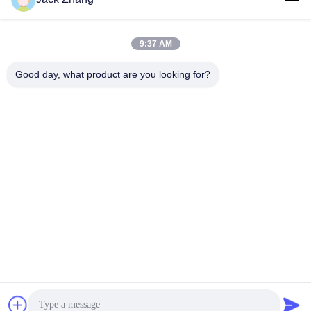
送りなさい
9:37 AM
Good day, what product are you looking for?
SHENZHEN LEAN KIOSK SYSTEMS CO.,
LTD.
frank@lien.cn
+852-59568712
中国広東省深セン市宝安区福海街道稔田社区大洋路90-8号2階
中国の良質 駐車場料金駅 製造者。版権の© 2014-2026 Shenzhen Lean