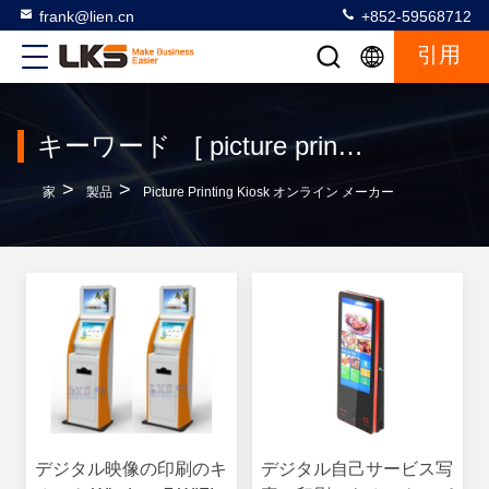
frank@lien.cn
+852-59568712
引用
キーワード [ picture printing kiosk ] マッチ 62 製品
>
>
家
製品
Picture Printing Kiosk オンライン メーカー
デジタル映像の印刷のキ
デジタル自己サービス写