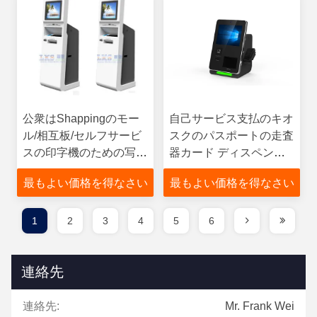
公衆はShappingのモー
自己サービス支払のキオ
ル/相互板/セルフサービ
スクのパスポートの走査
スの印字機のための写真
器カード ディスペンサ
ブースの印字機のキオス
ー
最もよい価格を得なさい
最もよい価格を得なさい
クを自動化しました
1
2
3
4
5
6
連絡先
連絡先:
Mr. Frank Wei