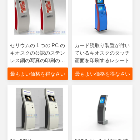
セリウムの 1 つの PC の
カード読取り装置が付い
キオスクの公認のステン
ているキオスクのタッチ
レス鋼の写真の印刷のキ
画面を印刷するレシート
オスクのタッチ画面すべ
最もよい価格を得なさい
最もよい価格を得なさい
て