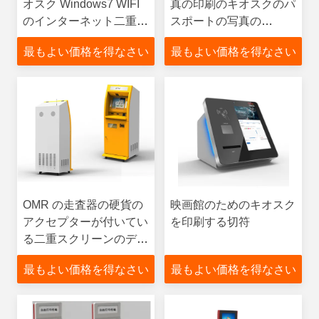
オスク Windows7 WIFI
真の印刷のキオスクのパ
のインターネット二重ス
スポートの写真の
クリーン情報
Wireles のインターネッ
最もよい価格を得なさい
最もよい価格を得なさい
ト情報のアクセス
OMR の走査器の硬貨の
映画館のためのキオスク
アクセプターが付いてい
を印刷する切符
る二重スクリーンのデジ
タル写真の印刷のキオス
最もよい価格を得なさい
最もよい価格を得なさい
ク