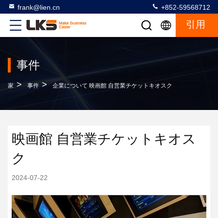
frank@lien.cn
+852-59568712
引用
事件
>
>
家
事件
企業について 映画館 自営業チケットキオスク
映画館 自営業チケットキオス
ク
2024-07-22