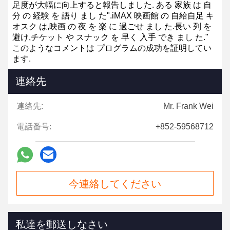
足度が大幅に向上すると報告しました.
ある 家族 は 自
分 の 経験 を 語り まし た".iMAX 映画館 の 自給自足 キ
オスク は,映画 の 夜 を 楽 に 過ごせ まし た.長い 列 を
避け,チケット や スナック を 早く 入手 でき まし た."
このようなコメントは プログラムの成功を証明してい
ます.
連絡先
連絡先:
Mr. Frank Wei
電話番号:
+852-59568712
今連絡してください
私達を郵送しなさい