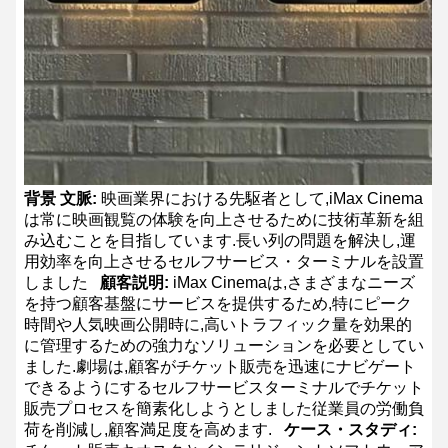
背景 文脈:
映画業界における先駆者として,iMax Cinema
は常に映画観覧の体験を向上させるために技術革新を組
み込むことを目指しています.長い列の問題を解決し,運
用効率を向上させるセルフサービス・ターミナルを設置
しました
顧客説明:
iMax Cinemaは,さまざまなニーズ
を持つ顧客基盤にサービスを提供するため,特にピーク
時間や人気映画公開時に,高いトラフィック量を効果的
に管理するための強力なソリューションを必要としてい
ました.劇場は,顧客がチケット販売を迅速にナビゲート
できるようにするセルフサービスターミナルでチケット
販売プロセスを簡素化しようとしました従業員の労働負
荷を削減し,顧客満足度を高めます.
ケース・スタディ: