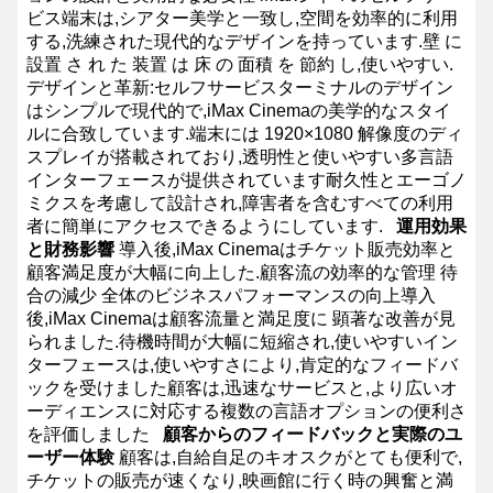
ビス端末は,シアター美学と一致し,空間を効率的に利用
する,洗練された現代的なデザインを持っています.壁 に
設置 さ れ た 装置 は 床 の 面積 を 節約 し,使いやすい.
デザインと革新:セルフサービスターミナルのデザイン
はシンプルで現代的で,iMax Cinemaの美学的なスタイ
ルに合致しています.端末には 1920×1080 解像度のディ
スプレイが搭載されており,透明性と使いやすい多言語
インターフェースが提供されています耐久性とエーゴノ
ミクスを考慮して設計され,障害者を含むすべての利用
者に簡単にアクセスできるようにしています.
運用効果
と財務影響
導入後,iMax Cinemaはチケット販売効率と
顧客満足度が大幅に向上した.顧客流の効率的な管理 待
合の減少 全体のビジネスパフォーマンスの向上導入
後,iMax Cinemaは顧客流量と満足度に 顕著な改善が見
られました.待機時間が大幅に短縮され,使いやすいイン
ターフェースは,使いやすさにより,肯定的なフィードバ
ックを受けました顧客は,迅速なサービスと,より広いオ
ーディエンスに対応する複数の言語オプションの便利さ
を評価しました
顧客からのフィードバックと実際のユ
ーザー体験
顧客は,自給自足のキオスクがとても便利で,
チケットの販売が速くなり,映画館に行く時の興奮と満