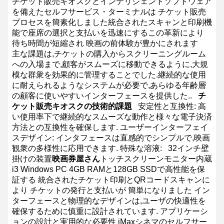
チケット販売キオスクとインテリジェントソフトウェア
を備えたセルフサービス・ターミナルは チケット販売
プロセスを簡素化しました統合されたスキャンと印刷機
能で座席の選択と支払いを迅速にするこの革新により
待ち時間が短縮され 映画の前体験が豊かにされます
主な課題は,チケットの購入からスクリーニングルーム
への入場まで,顧客がスムーズに移動できるように,大規
模な群衆を効果的に管理することでした.継続的な使用
に耐えられるようなシステムが必要で,あらゆる年齢層
の顧客に使いやすいインターフェースを提供した..
チ
ケット販売キオスクの技術的課題
安定性と互換性: 高
い使用率下で継続的なスムーズな動作と様々な電子決済
方法との互換性を確保します.
ユーザーインターフェイ
スデザイン: インタフェースは直感的でシンプルで,映画
観衆の多様性に応用できます.
特殊な溶液:
32インチ壁
掛けの装置
映画券屋さん
トッチスクリーンモニター内蔵
i3 Windows PC 4GB RAMと128GB SSDで高性能を保
証する
統合されたチケット印刷とQRコードスキャンに
より チケットの発行と支払いが 簡単になりました
イン
ターフェースと物理的なデザインは,ユーザの快適性を
確保するために慎重に設計されています.
アプリケーシ
ョンの設計と実用的な必要性
iMaxシネマのセルフサー