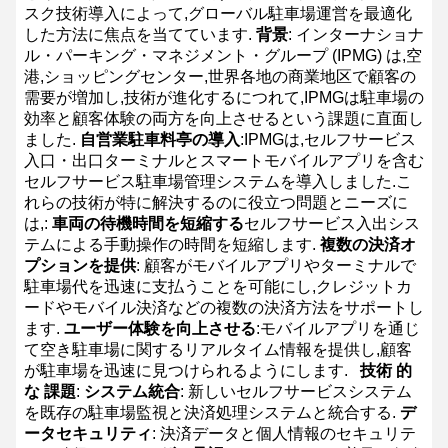
スク技術導入によって,グローバル駐車場運営を最適化
した方法に焦点を当てています.
背景
: インターナショナ
ル・パーキング・マネジメント・グループ (IPMG) は,空
港,ショッピングセンター,世界各地の商業地区で顧客の
需要が増加し,技術が進化するにつれて,IPMGは駐車場の
効率と顧客体験の両方を向上させるという課題に直面し
ました.
自営業駐車料亭の導入
:IPMGは,セルフサービス
入口・出口ターミナルとスマートモバイルアプリを含む
セルフサービス駐車場管理システムを導入しました.こ
れらの技術が特に解決するのに役立つ問題とニーズに
は,:
車両の待機時間を短縮する
セルフサービス入出シス
テムによる手動操作の時間を短縮します.
複数の決済オ
プションを提供
: 顧客がモバイルアプリやターミナルで
駐車場代を迅速に支払うことを可能にし,クレジットカ
ードやモバイル決済などの複数の決済方法をサポートし
ます.
ユーザー体験を向上させる
:モバイルアプリを通じ
て空き駐車場に関するリアルタイム情報を提供し,顧客
が駐車場を迅速に見つけられるようにします.
技術 的
な 課題
:
システム統合
: 新しいセルフサービスシステム
を既存の駐車場監視と決済処理システムと統合する.
デ
ータセキュリティ
: 決済データと個人情報のセキュリテ