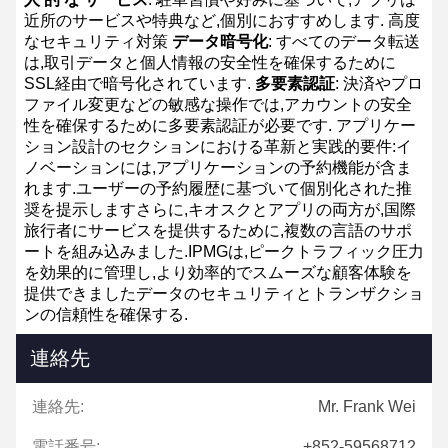
近所のサービスや特典など,個別におすすめします.
高度
なセキュリティ対策
データ暗号化
: すべてのデータ転送
は,取引データと個人情報の安全性を確保するために
SSL経由で暗号化されています.
多要素認証
: 決済やプロ
ファイル変更などの敏感な操作では,アカウントの安全
性を確保するために多要素認証が必要です.
アプリケー
ション設計のセクションにおける革新と実践的要件:イ
ノベーションには,アプリケーションの予約機能が含ま
れます.ユーザーの予約履歴に基づいて個別化された推
奨を提示しますさらに,キオスクとアプリの両方が,国際
旅行者にサービスを提供するために,複数の言語のサポ
ートを組み込みました.IPMGは,ピークトラフィック圧力
を効果的に管理し,より効率的でスムーズな顧客体験を
提供できましたデータのセキュリティとトランザクショ
ンの信頼性を確保する.
連絡先
連絡先:
Mr. Frank Wei
電話番号:
+852-59568712