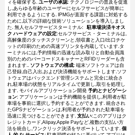
ィを確保する.
ユーザの承認
: テクノロジーの普及を促進
し,あらゆる年齢のユーザーにセルフサービスが簡単に
利用できるようにする.
IPMGが直面する課題に対処する
ために,以下の詳細な技術ソリューションを導入しまし
た.
無人セルフサービスターミナル:
駐車場決済キオス
ク ハードウェアの設定
:セルフサービス・ターミナルは,
高解像度のタッチスクリーンと,領収書と入口/出口チケ
ットの印刷のための高速プリンタを内蔵しています.タ
ーミナルには,予約情報の迅速な読み取りと自動会員識
別のためのバーコードスキャナーとRFIDリーダーも含
まれます..
ソフトウェアの構成
: 端末ソフトウェアは自
己登録,自己入出,および決済機能をサポートします.ソフ
トウェアはバックエンド管理システムと完全に統合さ
れ,駐車場の状態をリアルタイムで更新し,取引を処理し
ます.
モバイルアプリケーション開発
予約とナビゲーシ
ョン
: アプリケーションは予約機能を提供し,利用者が駐
車場を事前に選択し予約することができます. 統合され
たGPSナビゲーションは,利用者が予約された駐車場を
迅速に見つけることができます.
支払い
:このアプリはク
レジットカード,Alipay,Apple Payなど,複数の支払い方
法を統合し,ワンクリック決済をサポートしています.
個
人 的 な サービス
: 駐車習慣や好みに基づいて,アプリは