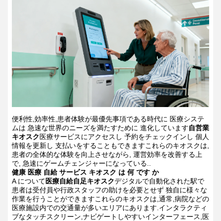
便利性,効率性,患者体験が最優先事項である時代に 医療システ
ムは 急速な世界のニーズを満たすために 進化しています
自営業
キオスク
医療サービスにアクセスし 予約をチェックインし 個人
情報を更新し 支払いをすることもできますこれらのキオスクは,
患者の全体的な体験を向上させながら, 運営効率を改善する上
で, 急速にゲームチェンジャーになっている..
健康 医療 自給 サービス キオスク は 何 です か
A について
医療自給自足キオスク
デジタルで自動化された駅で
患者は受付員や行政スタッフの助けを必要とせず 独自に様々な
作業を行うことができますこれらのキオスクは,通常,病院などの
医療施設内での交通量が多いエリアにあります.インタラクティ
ブなタッチスクリーン,ナビゲートしやすいインターフェース,医