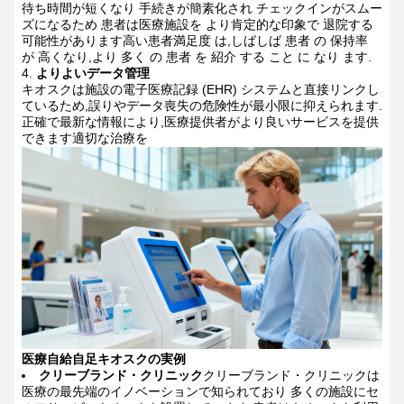
待ち時間が短くなり 手続きが簡素化され チェックインがスムー
ズになるため 患者は医療施設を より肯定的な印象で 退院する
可能性があります高い患者満足度 は,しばしば 患者 の 保持率
が 高くなり,より 多く の 患者 を 紹介 する こと に なり ます.
よりよいデータ管理
キオスクは施設の電子医療記録 (EHR) システムと直接リンクし
ているため,誤りやデータ喪失の危険性が最小限に抑えられます.
正確で最新な情報により,医療提供者がより良いサービスを提供
できます適切な治療を
医療自給自足キオスクの実例
クリーブランド・クリニック
クリーブランド・クリニックは
医療の最先端のイノベーションで知られており 多くの施設にセ