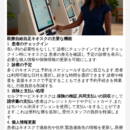
医療自給自足キオスクの主要な機能
患者のチェックイン
長い列の必要性をなくして 診察にチェックインできます チェッ
クイン時にキオスクは 患者の身元を確認し 予定の診察を表示し
必要な個人情報や保険情報の更新を可能にします.
診察の予定
多くのキオスクは,予約をスケジュールするのに役立ちます.患者
は利用可能な日付を選択し,好きな時間を選択できます.診察や検
査を 直接キオスクで予定することもできます予約手続きを簡素
化し,行政負担を削減する.
保険と支払い処理
セルフサービスキオスクは,
保険の検証
,
共同支払いの回収
そして
請求書の支払い
患者はクレジットカードやデビットカード,また
はモバイル決済オプションを使用して支払いをすることができ
ます.これは便利な層を追加し,受付スタッフの負担を軽減しま
す.
個人情報更新
患者はキオスクで連絡先や住所,緊急連絡先の情報を更新し,医療