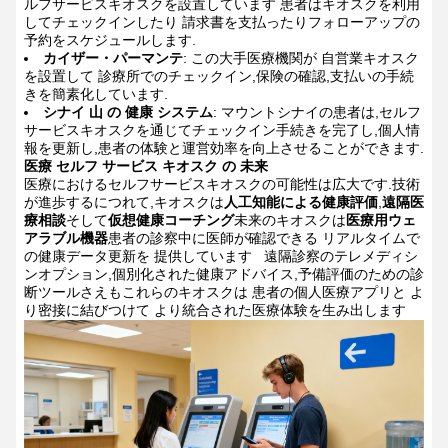
ルフサービスキオスクを設置しています 患者はキオスクを利用
してチェックインしたり 請求書を支払ったりフォローアップの
予約をスケジュールします.
カイザー・パーマンテ
: この大手医療機関が 自営業キオスク
を設置して 診療所でのチェックイン,保険の確認,支払いの手続
きを簡素化しています.
シナイ 山 の 健康 システム
: マウントシナイの患者は,セルフ
サービスキオスクを通じてチェックイン手続きを完了し,個人情
報を更新し,患者の体験と運営効率を向上させることができます.
医療 セルフ サービス キオスク の 未来
医療におけるセルフサービスキオスクの可能性は広大です.技術
が進歩するにつれて,キオスクは
人工知能による健康評価
,
遠隔医
療相談
そして
仮想健康コーチング
未来のキオスクは
医療用ウェ
アラブル機器
患者の診察中に医師が確認できる リアルタイムで
の健康データ更新を 提供しています
遠隔診察のテレメディシ
ンオプション,個別化された健康アドバイス,予備評価のための診
断ツールさえもこれらのキオスクは 患者の個人医療アプリと よ
り密接に結びつけて より統合された医療体験を生み出します