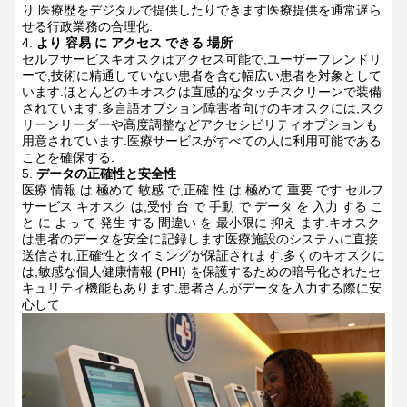
り 医療歴をデジタルで提供したりできます医療提供を通常遅ら
せる行政業務の合理化.
より 容易 に アクセス できる 場所
セルフサービスキオスクはアクセス可能で,ユーザーフレンドリ
ーで,技術に精通していない患者を含む幅広い患者を対象として
います.ほとんどのキオスクは直感的なタッチスクリーンで装備
されています.多言語オプション障害者向けのキオスクには,スク
リーンリーダーや高度調整などアクセシビリティオプションも
用意されています.医療サービスがすべての人に利用可能である
ことを確保する.
データの正確性と安全性
医療 情報 は 極めて 敏感 で,正確 性 は 極めて 重要 です.セルフ
サービス キオスク は,受付 台 で 手動 で データ を 入力 する こ
と に よっ て 発生 する 間違い を 最小限に 抑え ます.キオスク
は患者のデータを安全に記録します医療施設のシステムに直接
送信され,正確性とタイミングが保証されます.多くのキオスクに
は,敏感な個人健康情報 (PHI) を保護するための暗号化されたセ
キュリティ機能もあります.患者さんがデータを入力する際に安
心して