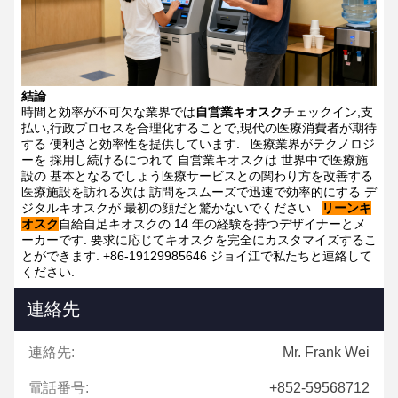
結論
時間と効率が不可欠な業界では
自営業キオスク
チェックイン,支
払い,行政プロセスを合理化することで,現代の医療消費者が期待
する 便利さと効率性を提供しています.
医療業界がテクノロジ
ーを 採用し続けるにつれて 自営業キオスクは 世界中で医療施
設の 基本となるでしょう医療サービスとの関わり方を改善する
医療施設を訪れる次は 訪問をスムーズで迅速で効率的にする デ
ジタルキオスクが 最初の顔だと驚かないでください
リーンキ
オスク
自給自足キオスクの 14 年の経験を持つデザイナーとメ
ーカーです. 要求に応じてキオスクを完全にカスタマイズするこ
とができます. +86-19129985646 ジョイ江で私たちと連絡して
ください.
連絡先
連絡先:
Mr. Frank Wei
電話番号:
+852-59568712