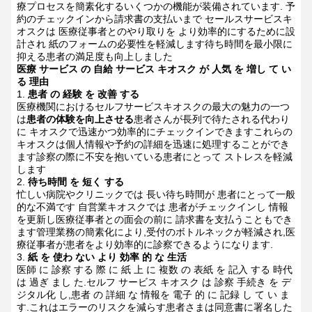
療プロセスを簡素化するいくつかの機能が装備されています.
予
約のチェックインから請求書の支払いまで セールスサービスキ
オスクは 医療従事者とのやり取りを より効率的にするために設
計され 紙のフォームの必要性を軽減します待ち時間を最小限に
抑える患者の満足度も向上しました
医療 サービス の 自給 サービス キオスク が 人気 を 増し て い
る 理由
患者 の 経験 を 改善 する
医療機関におけるセルフサービスキオスクの最大の魅力の一つ
は
患者の体験を向上させる
患者さんが長列で待たされる代わり
に キオスクで迅速かつ効率的にチェックインできますこれらの
キオスクは個人情報や予約の詳細を迅速に処理することができ
ます診察の際に不安を抱いている患者にとって ストレスを軽減
します
待ち時間 を 短く する
忙しい病院やクリニックでは 長い待ち時間が 患者にとって一般
的な不満です 自営業キオスクでは 患者がチェックインし 情報
を更新し医療従事者との面会の前に 請求書を支払うこともでき
ます管理業務の簡素化により,受付のボトルネックが軽減され,医
療従事者が患者をより効率的に診察できるようになります.
紙 を 使わ ない より 効率 的 な 生活
医師 に 診察 する 際 に 紙 上 に 複数 の 表紙 を 記入 する 時代
は 過ぎ まし た.セルフ サービス キオスク は 診察 手続き を デ
ジタル化 し,患者 の 詳細 な 情報を 電子 的 に 記録 し て い ま
す.これはエラーのリスクを減らす患者さまは同意書に署名した