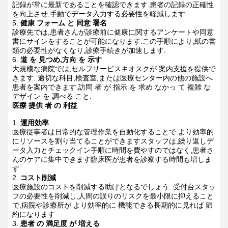
記録が常に最新であることを確認できます.患者の記録の正確性
を向上させ,手動でデータ入力する必要性を軽減します.
健康 フォーム と 同意 署名
診療先では,患者さんが診療前に健康に関するアンケートや同意
書にサインをすることが可能になります.この手順により,紙の書
類の必要性がなくなり,診療手続きが加速します.
道 を 見つめ,方向 を 示す
大規模な病院では,セルフサービスキオスクが 案内支援を提供で
きます. 適切な科目,検査室,または医療センター内の他の施設へ
患者を案内できます.訪問 者 が 指示 を 求め なかっ て 複雑 な
デザイン を 調べる こと.
医療 提供 者 の 利益
運用効率
医療従事者は日常的な管理作業を自動化することで より効率的
にリソースを割り当てることができますスタッフは,繰り返しデ
ータ入力とチェックイン手順に時間を費やすのではなく,患者さ
んのケアに集中できます臨床医が患者を診察する時間も増しま
す
コスト削減
医療施設のコストを削減する助けとなるでしょう. 受付台スタッ
フの必要性を削減し,人間の誤りのリスクを最小限に抑えること
で,病院や診療所が より効率的に 機能できる長期的に見れば 節
約になります
患者 の 満足度 が 増える