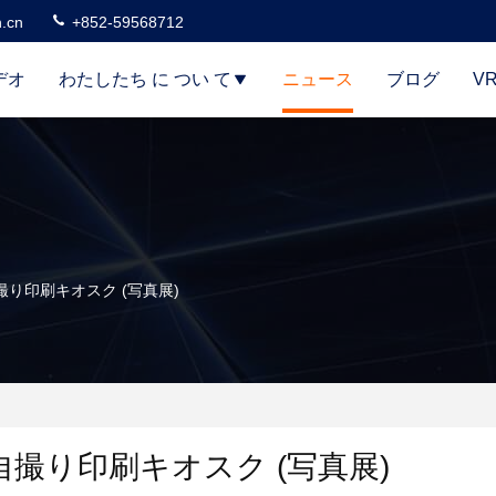
n.cn
+852-59568712
デオ
わたしたち に つい て
ニュース
ブログ
V
り印刷キオスク (写真展)
撮り印刷キオスク (写真展)