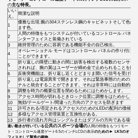
の
主な特長。
いい
簡潔な説明
え。
優雅な出現:腕の304ステンレス鋼のキャビネットそして色は
1
ます色。
人間の特徴をもつシステムが付いているコントロール パネル
2
ンターフェイスと装備されている
維持管理のために容易である機能不全の自己検出。
3
オペレーショナル モードはコントロール パネルの作り付け
4
ことができます。
折り返しの障壁に動きの間に妨害を検出する複数のセンサー
5
されれば、腕の翼はユーザーが締め金で止められることを防
反衝突機能は、折り返し近くとどまりま開いた信号を受け取
6
折り返しは電源異常で開きます。それは緊急事態のための火災
7
ナルと統合することができます。それは非常時には自動的に
調整を時力の概要位置を閉めるためにはためかします。
8
アクセス時間が切れるときロック位置に調整をはためかしま
9
無効/テールゲート/間違った方向のアクセスを防ぎます
10
許可される/否定されるアクセスのためのLEDの配列の徴候。
11
多様なアクセス管理装置と互換性がある。
12
歩行者の流れ方向はシングルまたはダブルの方向である場合
13
公共のスポーツ会場の
速い動きが付いている
人間の特徴をもつリモー
►
ト・コントロール速度ゲート6.5のインチLCDの表示
のための
LKSの
オ
フィスそして製造の建物
。