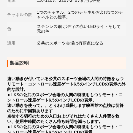
電源:
110-120V、220V-240Vまたは任意
1つのチャネル、2つのチャネルおよび3つのチ
チャネルの数:
ャネルとの標準。
ステンレス鋼 ボディの赤いLEDライトそして
色:
元の色
適用:
公共のスポーツ会場は有頂点になる
製品説明
速い動きが付いている公共のスポーツ会場の人間の特徴をもつ
リモート・コントロール速度ゲート6.5のインチLCDの表示の外
的な設計。
►LKSの
公共のスポーツ会場の人間の特徴をもつリモート・コ
ントロール速度ゲート6.5のインチLCDの表示、
速い動きを使って。、とりわけ成長します映画館の点検は切符
のために中国製あります
点検する切符のための入口およびそれはたくさん人件費を救
い、使用中時間のたくさん待ち時間を減らします。
►LKSの
公共のスポーツ会場の人間の特徴をもつリモート・コ
ントロール速度ゲート6.5のインチLCDの表示、