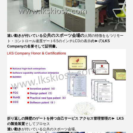
公共のスポーツ会場の
速い動きが付いている
人間の特徴をもつリモー
►の
ト・コントロール速度ゲート6.5のインチLCDの表示
の
LKS
Companyの名誉そして証明書。
►
折り返しの障壁のゲートを持つ自己サービス アクセス管理管理
の
LKS
の
製造装置
そしてプロセス
速い動き
が付いている公共のスポーツ会場。