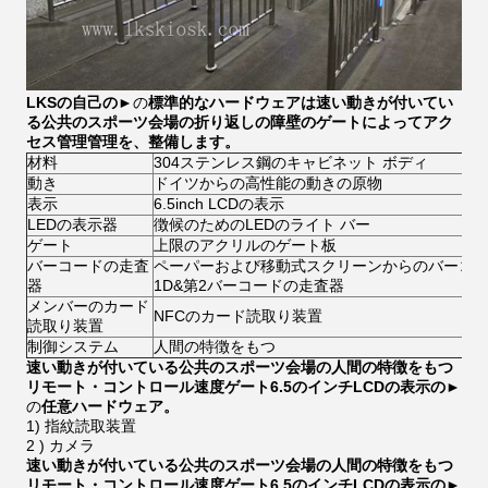
LKSの自己の
►の
標準的なハードウェアは速い動きが付いてい
る公共のスポーツ会場の折り返しの障壁のゲートによってアク
セス管理管理を、整備します。
材料
304ステンレス鋼のキャビネット ボディ
動き
ドイツからの高性能の動きの原物
表示
6.5inch LCDの表示
LEDの表示器
徴候のためのLEDのライト バー
ゲート
上限のアクリルのゲート板
バーコードの走査
ペーパーおよび移動式スクリーンからのバーコ
器
1D&第2バーコードの走査器
メンバーのカード
NFCのカード読取り装置
読取り装置
制御システム
人間の特徴をもつ
速い動きが付いている公共のスポーツ会場の人間の特徴をもつ
リモート・コントロール速度ゲート6.5のインチLCDの表示の
►
の
任意ハードウェア。
1) 指紋読取装置
2 ) カメラ
速い動きが付いている公共のスポーツ会場の人間の特徴をもつ
リモート・コントロール速度ゲート6.5のインチLCDの表示の
►