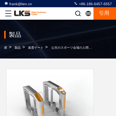
frank@lien.cn
+86-186-6457-6557
引用
製品
>
>
>
家
製品
速度ゲート
公共のスポーツ会場の人間の特徴をもつリモート・コントロール速度ゲート6.5のインチLCDの表示