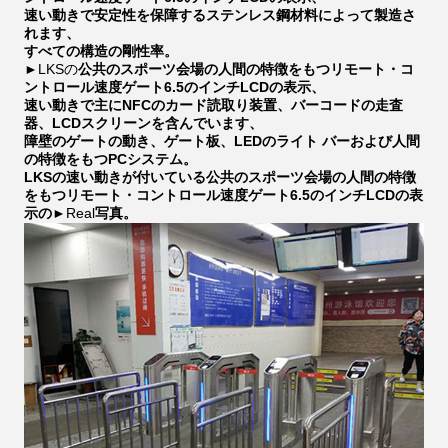
速い動きで安定性を保障するステンレス鋼材料によって製造さ
れます、
すべての構造の剛性率。
►LKSの
公共のスポーツ会場の人間の特徴をもつリモート・コ
ントロール速度ゲート6.5のインチLCDの表示、
速い動きで主にNFCのカード読取り装置、バーコードの走査
器、LCDスクリーンを含んでいます、
障壁のゲートの動き、ゲート板、LEDのライト バーおよび人間
の特徴をもつPCシステム。
LKSの速い動きが付いている公共のスポーツ会場の人間の特徴
をもつリモート・コントロール速度ゲート6.5のインチLCDの表
示の
►Real
写真。