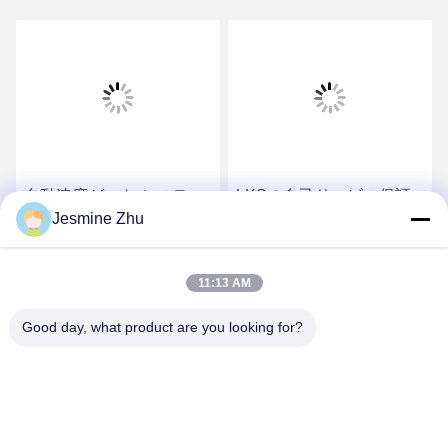
自動速度ゲート システ
LKSの自己サービス保証
Jesmine Zhu
ム、映画館の入口のアク
速度ゲート、観光地の入
セス管理の速度ゲートを
口の理性的なアクセス管
点検する切符
理システム、
最もよい価格を得なさい
最もよい価格を得なさい
11:13 AM
Good day, what product are you looking for?
SHENZHEN LEAN KIOSK SYSTEMS CO.,