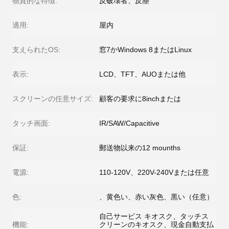
物質的な特徴:
反破壊者、反塵
適用:
屋内
支えられたOS:
窓7かWindows 8またはLinux
表示:
LCD、TFT、AUOまたは他
スクリーンの任意サイズ:
顧客の要求に8inchまたは
タッチ画面:
IR/SAW/Capacitive
保証:
郵送物以来の12 mounths
電源:
110-120V、220V-240Vまたは任意
色:
、黄色い、赤い灰色、黒い（任意）
自己サービス キオスク、タッチス
機能:
クリーンのキオスク、現金自動支払