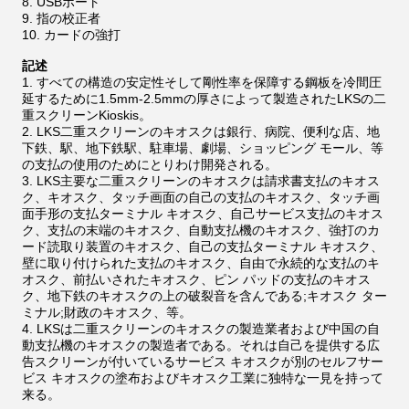
USBポート
指の校正者
カードの強打
記述
すべての構造の安定性そして剛性率を保障する鋼板を冷間圧
延するために1.5mm-2.5mmの厚さによって製造されたLKSの二
重スクリーンKioskis。
LKS二重スクリーンのキオスクは銀行、病院、便利な店、地
下鉄、駅、地下鉄駅、駐車場、劇場、ショッピング モール、等
の支払の使用のためにとりわけ開発される。
LKS主要な二重スクリーンのキオスクは請求書支払のキオス
ク、キオスク、タッチ画面の自己の支払のキオスク、タッチ画
面手形の支払ターミナル キオスク、自己サービス支払のキオス
ク、支払の末端のキオスク、自動支払機のキオスク、強打のカ
ード読取り装置のキオスク、自己の支払ターミナル キオスク、
壁に取り付けられた支払のキオスク、自由で永続的な支払のキ
オスク、前払いされたキオスク、ピン パッドの支払のキオス
ク、地下鉄のキオスクの上の破裂音を含んである;キオスク ター
ミナル;財政のキオスク、等。
LKSは二重スクリーンのキオスクの製造業者および中国の自
動支払機のキオスクの製造者である。それは自己を提供する広
告スクリーンが付いているサービス キオスクが別のセルフサー
ビス キオスクの塗布およびキオスク工業に独特な一見を持って
来る。