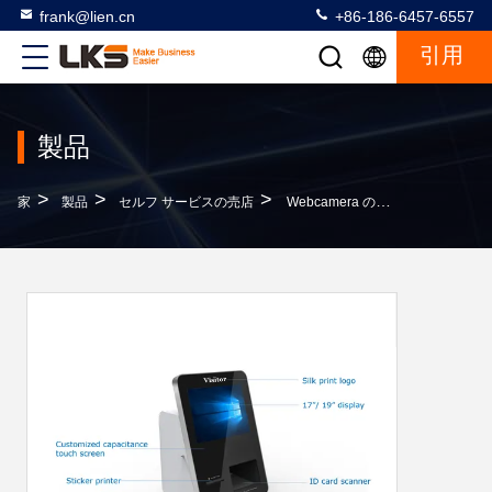
frank@lien.cn
+86-186-6457-6557
引用
製品
>
>
>
家
製品
セルフ サービスの売店
Webcamera の TCP/IP ネットワークの自己サービス IC カード読取り装置の小型カーブ