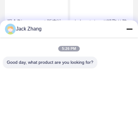
現金Dispensserの販売法
すくいのカード読取り装
Jack Zhang
の切符への切符の販売の
置の自己の命令のキオス
キオスクなしの9.7インチ
クは、13.3インチの自己
の自己サーブのキオスク/
サービス キオスクをチェ
最もよい価格を得なさい
最もよい価格を得なさい
5:26 PM
小型支払のキオスクのと
ックインします
の/絶食します
Good day, what product are you looking for?
SHENZHEN LEAN KIOSK SYSTEMS CO.,
LTD.
frank@lien.cn
+86-186-6457-6557