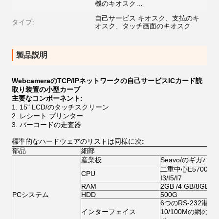
機のキオスク…
自己サービス キオスク、支払のキ
タイプ:
オスク、タッチ画面のキオスク
製品説明
WebcameraのTCP/IPネットワークの自己サービスICカード読
取り装置の小型カーブ
主要なコンポーネント:
15" LCD/のタッチスクリーン
レシート プリンター
バーコードの走査器
標準的なハードウェアのリストは同様に次
:
部品
細部
産業板
Seavo/のギガバイト/A
二重中心E5700/G20
CPU
I3/I5/I7
RAM
2GB /4 GB/8GB
PCシステム
HDD
500G
6つのRS-232港;1
インターフェイス
10/100Mの網の