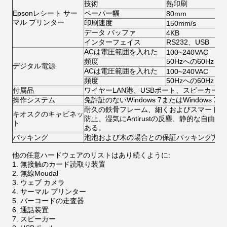
技術
熱印刷
Epsonレシート サー
ペーパー幅
80mm
マル プリンター
印刷速度
150mm/s
データ バッファ
4KB
インターフェイス
RS232、USB
ACは電圧範囲を入れた
100~240VAC
頻度
50Hzへの60Hz
デジタル電源
ACは電圧範囲を入れた
100~240VAC
頻度
50Hzへの60Hz
付属品
ワイヤーLAN港、USBポート、スピーカー
操作システム
免許証のないWindows 7またはWindows 
耐久の鉄骨フレーム、細くおよびスマートな
キオスクのキャビネッ
防止、湿気にAntirustの反塵、静的な自
ト
ある。
パッキング
泡泡および木の場合との保証パッキング方法
他の任意ハードウェアのリストはあり続くように:
無接触のカード読取り装置
無線Moudal
ウェブ カメラ
サーマル プリンター
バーコードの走査器
通話装置
スピーカー