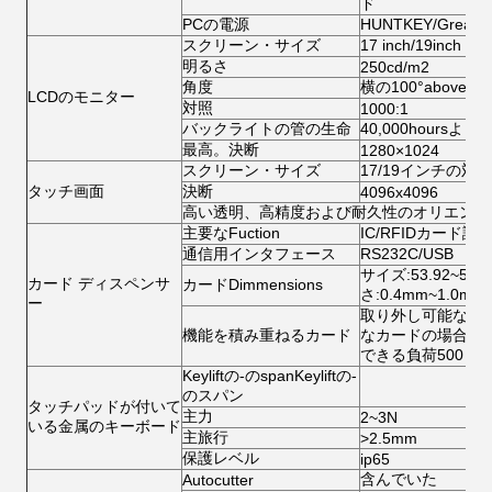
ド
PCの電源
HUNTKEY/Great
スクリーン・サイズ
17 inch/19inch
明るさ
250cd/m2
角度
横の100°above;縦8
LCDのモニター
対照
1000:1
バックライトの管の生命
40,000hoursより
最高。決断
1280×1024
スクリーン・サイズ
17/19インチの対角
タッチ画面
決断
4096x4096
高い透明、高精度および耐久性のオリエンテーシ
主要なFuction
IC/RFIDカード
通信用インタフェース
RS232C/USB （
サイズ:53.92~54.1
カード ディスペンサ
カードDimmensions
さ:0.4mm~1.0mm
ー
取り外し可能なスタ
機能を積み重ねるカード
なカードの場合には1
できる負荷500 P
Keyliftの‐のspanKeyliftの‐
のスパン
タッチパッドが付いて
主力
2~3N
いる金属のキーボード
主旅行
>2.5mm
保護レベル
ip65
含んでいた
Autocutter