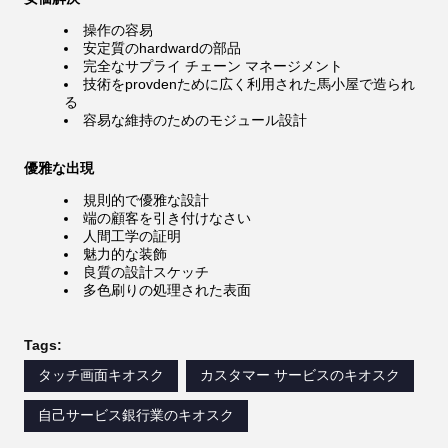
操作の容易
安定質のhardwardの部品
完全なサプライ チェーン マネージメント
技術をprovdenために広く利用された馬小屋で造られ
る
容易な維持のためのモジュール設計
優雅な出現
規則的で優雅な設計
端の顧客を引き付けなさい
人間工学の証明
魅力的な装飾
良質の設計スケッチ
多色刷りの処理された表面
Tags:
タッチ画面キオスク
カスタマー サービスのキオスク
自己サービス銀行業のキオスク