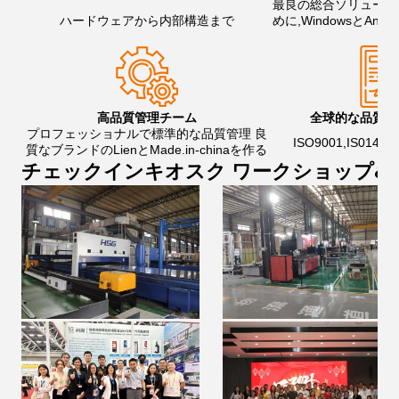
最良の総合ソリューシ
ハードウェアから内部構造まで
めに,WindowsとAnd
ア
高品質管理チーム
全球的な品質管
プロフェッショナルで標準的な品質管理 良
ISO9001,IS01400
質なブランドのLienとMade.in-chinaを作る
チェックインキオスク ワークショップ&