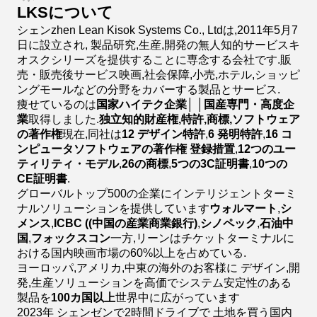
LKSについて
シェンzhen Lean Kisok Systems Co., Ltdは,2011年5月7
日に設立され, 製品研究,生産,開発の無人知的サービスキ
オスクシリーズを提供することに専念する会社です.販
売・販売後サービス映画,社会保障,小売,ホテル,ショッピ
ングモールなどの分野をカバーする製品とサービス.
痩せているのは
国家ハイテク企業
│ │
国産専門・高度企
業
取得しました.
独立知的財産権,特許,商標,ソフトウェア
の著作権
現在,同社は
12 デザイン特許
,
6 発明特許
,
16 コ
ンピュータソフトウェアの著作権 登録措置
,
12つのユー
ティリティ・モデル
,
26の商標
,
5つの3C証明書
,
10つの
CE証明書
.
グローバルトップ500の企業にインテリジェントターミ
ナルソリューションを提供しています
ウォルマート
,
シ
メンス
,
ICBC ((中国の産業商業銀行)
,
シノペック
,
石油中
国
,
フォックスコン
一方,リーンはチケットターミナルに
おける国内映画市場の60%以上を占めている.
ヨーロッパ,アメリカ,中東の海外のお客様に デザイン,開
発,生産ソリューションを高価でシステム安定性のある
製品を
100カ国以上
世界中に広がっています
2023年 シェンゼンで2時間ドライブで 土地を買う国内