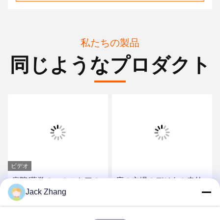
私たちの製品
同じようなプロダクト
ビデオ
病院/薬学のヘルスケアの
床の立場のデジタル赤外
Jack Zhang
キオスク/医療のキオスク
線温度計
は標準ヨーロッパMDDお
よび米国FDCA LKSによ
最もよい価格を得なさい
最もよい価格を得なさい