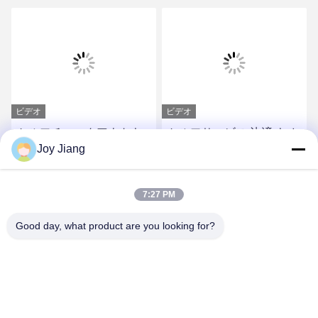
ビデオ
ビデオ
セルフチェックアウトキ
セルフサービス 決済 キオ
Joy Jiang
オスク 23.8インチタッチ
スク チェーン ショップ シ
スクリーンディスプレイ
ョップ レストラン 壁掛け
プリンター スキャナー
注文 キオスク
最もよい価格を得なさい
最もよい価格を得なさい
7:27 PM
Good day, what product are you looking for?
SHENZHEN LEAN KIOSK SYSTEMS CO.,