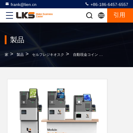
frank@lien.cn
+86-186-6457-6557
引用
製品
>
>
>
家
製品
セルフレジキオスク
自動現金コイン クレジットカード POS 決済ターミナル 自己決済機