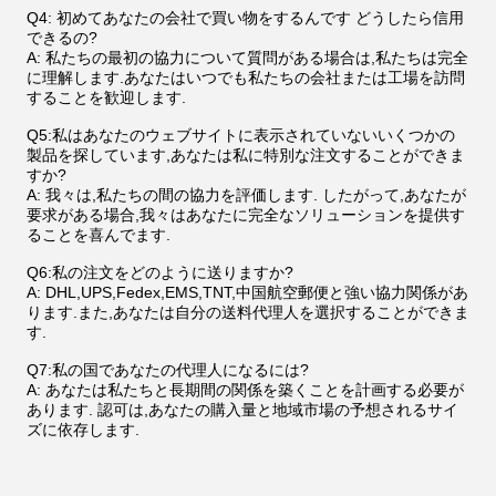
Q4: 初めてあなたの会社で買い物をするんです どうしたら信用
できるの?
A: 私たちの最初の協力について質問がある場合は,私たちは完全
に理解します.あなたはいつでも私たちの会社または工場を訪問
することを歓迎します.
Q5:私はあなたのウェブサイトに表示されていないいくつかの
製品を探しています,あなたは私に特別な注文することができま
すか?
A: 我々は,私たちの間の協力を評価します. したがって,あなたが
要求がある場合,我々はあなたに完全なソリューションを提供す
ることを喜んでます.
Q6:私の注文をどのように送りますか?
A: DHL,UPS,Fedex,EMS,TNT,中国航空郵便と強い協力関係があ
ります.また,あなたは自分の送料代理人を選択することができま
す.
Q7:私の国であなたの代理人になるには?
A: あなたは私たちと長期間の関係を築くことを計画する必要が
あります. 認可は,あなたの購入量と地域市場の予想されるサイ
ズに依存します.