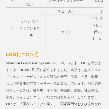
5
バーコードスキャナー
1Dおよび
払い
スピーカー
オー
インジケ
サウンド/ラ
ンピュー
8
イトコントロ
ライト
供）、ル
ール
ド、レシ
LKSについて
Shenzhen Lean Kiosk Systems Co., Ltd
。（以下、
LKS
と呼びま
す）は、2011年5月6日に設立されました。当社は、無人インテ
リジェントサービスキオスク製品の研究、生産、開発、販売、
および世界中のアフターサービスに専念しています。当社の製
品とサービスは、駐車場、ホテル、映画館、医療、社会保障、
小売、ショッピングモールなどの分野をカバーしています。
LKS
は、「国家ハイテク企業」、「国家専門化および洗練され