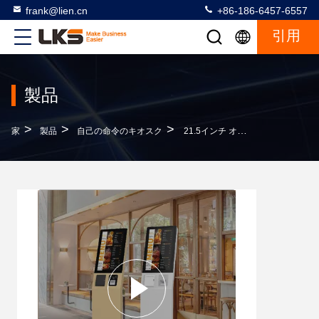
frank@lien.cn
+86-186-6457-6557
引用
製品
>
>
>
家
製品
自己の命令のキオスク
21.5インチ オールインワン POS 端末 タッチプリンタとスキャナー