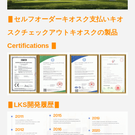
▋
セルフオーダーキオスク支払いキオ
スクチェックアウトキオスクの製品
C
ertifications
▋
▋
LKS開発履歴
▋