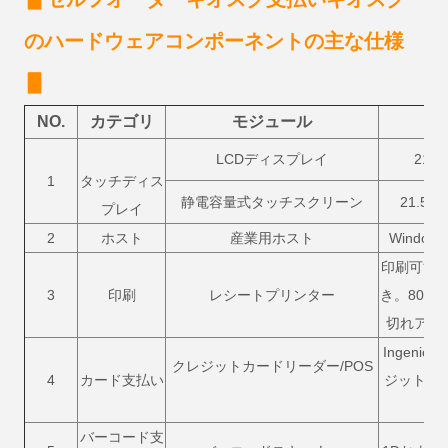
のハードウェアコンポーネントの主な仕様
▋
NO.
カテゴリ
モジュール
LCDディスプレイ
21
1
タッチディス
静電容量式タッチスクリーン
21.
プレイ
2
ホスト
産業用ホスト
Window
印刷可能幅
3
印刷
レシートプリンター
き。80m
切れアラ
Ingenico
クレジットカードリーダー/POS
4
カード支払い
ジットカ
バーコード支