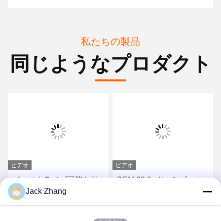
私たちの製品
同じようなプロダクト
ビデオ
ビデオ
パーソナライズ可能な外
OEM 23.8 インチ ゴール
Jack Zhang
観 バーコードスキャナー
ド ウォールマウント 自動
と熱プリンタ付きの自己
注文 キオスク ポストホル
注文キオスク
ダー Android/Windows
最もよい価格を得なさい
最もよい価格を得なさい