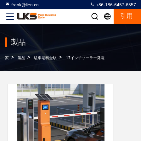
frank@lien.cn
+86-186-6457-6557
引用
製品
>
>
>
家
製品
駐車場料金駅
17インチソーラー発電キオスク（駐車場料金支払い用、現金支払い対応、屋外キオスク）