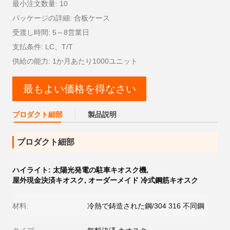
最小注文数量: 10
パッケージの詳細: 合板ケース
受渡し時間: 5～8営業日
支払条件: LC、T/T
供給の能力: 1か月あたり1000ユニット
最もよい価格を得なさい
プロダクト細部
製品説明
プロダクト細部
ハイライト:
太陽光発電の駐車キオスク機
,
屋外現金決済キオスク
,
オーダーメイド 冷式鋼筋キオスク
材料:
冷熱で鋳造された鋼/304 316 不同鋼