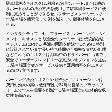
駐車場決済キオスクは,利用者が現金,カード,または他の
サポート済みの決済方法を使用して駐車場サービスに便
利に支払うことができるセルフサービスターミナルで
す.駐車場を簡素化して 列を減らして 顧客体験を向上さ
せる.
インタラクティブ・セルフサービス・パーキング・ペイ
メント・キオスクと 現金受付ターミナルは 伝統的な駐
車システムにおける 共通の問題を解決するために 特別
に設計されています長い待ち時間や不効率な支払い処理
などこれらのキオスクは,移動中のドライバーに迅速で
安全でユーザーフレンドリーな支払いオプションを提供
し,駐車場運営者がサービス提供と運用効率を向上させ
るのに役立ちます.
パーキング決済キオスクや 現金受付ソリューションは
費用対効果の高い 低保守性で24時間営業のプラットフ
ォームです人材需要を削減する駐車場運営の全体的な収
益性を高める.