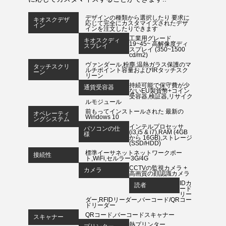
デザインの種類から選択したり 要求に
キオスクデザ
応じて完全にカスタマイズされたデザ
イン
インを注文したりできます
工業用グレード
キオスクディ
19~45~ 高解像度ディ
スプレイ
スプレイ (350~1500
cd/m2)
ヴァンダール,粉塵,温熱ガラス保護のマ
タッチスクリ
ルチポイント容量およびIRタッチスク
ーン
リーン
持続可能で保守費が少
通貨受容器
ないEU製貨幣+コイン
受容器,検証器,リサイク
ルモジュール
前もってインストールされた 最新の
オペレーティ
Windows 10
ングシステム
インテルプロセッサ
パソコンの仕
(i3,i5 & i7),RAM (4GB
様
から 16GB),ストレージ
(SSD/HDD)
標準イーサネットネットワークポー
接続性
ト,WiFi,セルラー3G/4G
CCTVの監視カメラ +
カメラ
高画質の顔認識カメラ
IDカ
読者
ード
リー
ダー,RFIDリーダー,バーコード/QRコー
ドリーダー
QRコード,バーコードスキャナー
スキャナー
熱プリンター