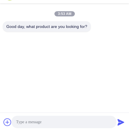
タッチ スクリーンによる
屋外現金支払い
最もよい価格を得なさい
最もよい価格を得なさい
3:53 AM
Good day, what product are you looking for?
SHENZHEN LEAN KIOSK SYSTEMS CO.,
LTD.
frank@lien.cn
+86-186-6457-6557
中国広東省深セン市宝安区福海街道稔田社区大洋路90-8号2階
中国の良質 駐車場料金駅 製造者。版権の© 2014-2026 Shenzhen Lean
Kiosk Systems Co., Ltd. . 複製権所有。