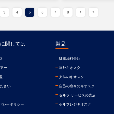
3
4
5
6
7
8
に関しては
製品
益
駐車場料金駅
ツアー
屋外キオスク
理
支払のキオスク
ください
自己の命令のキオスク
セルフ サービスの売店
バシーポリシー
セルフレジキオスク