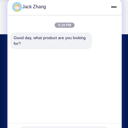
Jack Zhang
5:19 PM
Good day, what product are you looking 
for?
連絡 ください
frank@lien.cn
+852-59568712
中国広東省深セン市宝安区福海街道稔田社区大洋
路90-8号2階