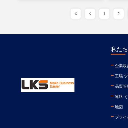
1
2
私たち
企業収
工場 
品質管
連絡 
地図
プライ