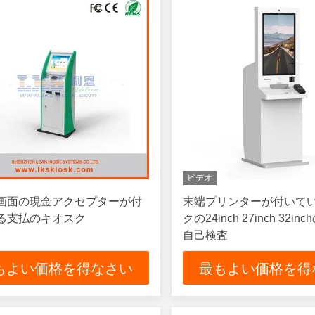
ビデオ
画面の現金アクセプターが付
末端プリンターが付いて
る支払のキオスク
クの24inch 27inch 32i
自己検査
もよい価格を得なさい
最もよい価格を得