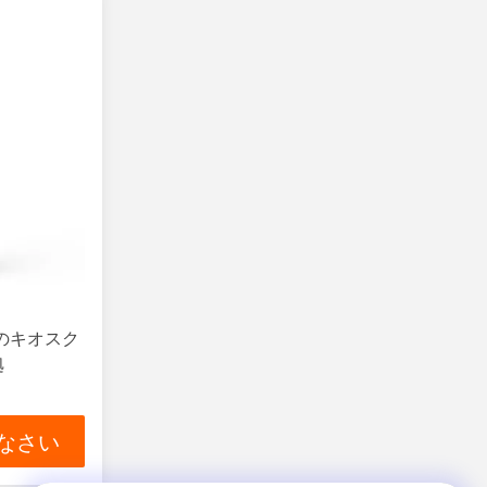
払のキオスク
拠
なさい