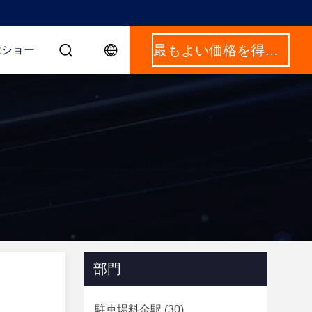
最もよい価格を得なさい
Rショー
部門
駐車場料金駅
(30)