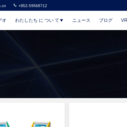
n.cn
+852-59568712
デオ
わたしたち に つい て
ニュース
ブログ
V