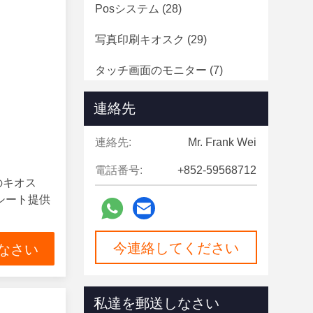
Posシステム
(28)
写真印刷キオスク
(29)
タッチ画面のモニター
(7)
デジタルサイネージ
(124)
連絡先
速度ゲート
(12)
連絡先:
Mr. Frank Wei
電話番号:
+852-59568712
のキオス
シート提供
今連絡してください
なさい
私達を郵送しなさい