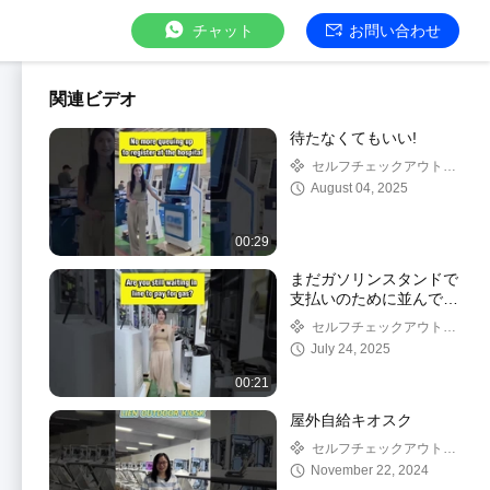
チャット
お問い合わせ
関連ビデオ
待たなくてもいい!
セルフチェックアウトキ
オスク
August 04, 2025
00:29
まだガソリンスタンドで
支払いのために並んでい
ますか？
セルフチェックアウトキ
オスク
July 24, 2025
00:21
屋外自給キオスク
セルフチェックアウトキ
オスク
November 22, 2024