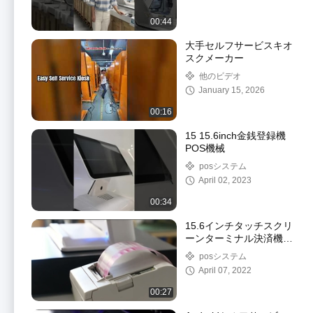
00:44
大手セルフサービスキオ
スクメーカー
他のビデオ
January 15, 2026
00:16
15 15.6inch金銭登録機
POS機械
posシステム
April 02, 2023
00:34
15.6インチタッチスクリ
ーンターミナル決済機
オールインワン
posシステム
April 07, 2022
00:27