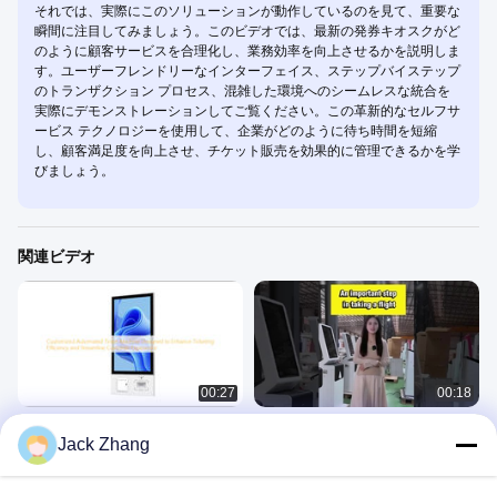
それでは、実際にこのソリューションが動作しているのを見て、重要な
瞬間に注目してみましょう。このビデオでは、最新の発券キオスクがど
のように顧客サービスを合理化し、業務効率を向上させるかを説明しま
す。ユーザーフレンドリーなインターフェイス、ステップバイステップ
のトランザクション プロセス、混雑した環境へのシームレスな統合を
実際にデモンストレーションしてご覧ください。この革新的なセルフサ
ービス テクノロジーを使用して、企業がどのように待ち時間を短縮
し、顧客満足度を向上させ、チケット販売を効果的に管理できるかを学
びましょう。
関連ビデオ
00:27
00:18
カスタマイズされた自動チケット機
多機能保険自給自給機械
Jack Zhang
チケットの効率を向上させ,顧客体験
チケットキオスク
を効率化するために設計
チケットキオスク
August 12, 2025
December 07, 2025