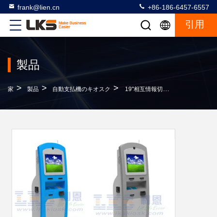
frank@lien.cn
+86-186-6457-6557
引用
製品
>
>
>
家
製品
自動支払機のキオスク
19"相互情報切符の自動販売機、硬貨の支払のキオスク