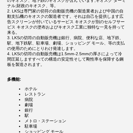
のキオスク、地下鉄のキオスクが含んでいます;キオスク ターミ
ナル;財政のキオスク、等。
LKSは専門家の切符の自動販売機の製造業者および中国の自
動支払機のキオスクの製造者です。それは自己を提供します広
告スクリーンが付いているサービス キオスクが別のセルフサー
ビス キオスクの塗布およびキオスク工業に独特な一見を持って
来る。
LKSの切符の自動販売機は銀行、病院、便利な店、地下鉄、
駅、地下鉄駅、駐車場、劇場、ショッピング モール、等の支払
の使用のためにとりわけ発達します。
LKSの切符の自動販売機は1.5mm-2.5mmの厚さによって冷
間圧延しますすべての構造の安定性そして剛性率を保障する鋼
板を製造されます。
多機能:
ホテル
レストラン
病院
劇場
銀行
駅
メトロ・ステーション
駐車場
ショッピング モール