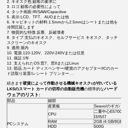
キオスク色:顧客の要求に
ロゴ:顧客の必要性によって
タッチ画面:IR/SAW/Capacitive
表示:LCD、TFT、AUOまたは他
キャビネットの材料:1.5mmから2.5mmはシートまたは他を
冷間圧延します
物質的な特徴:反塵、反破壊者
タイプ:支払のキオスク、セルフサービス キオスク、タッチ
スクリーンのキオスク
適用:屋内
電源:110-120V、220V-240Vまたは任意
保証:1年
支えられたOS:窓7、窓8またはLinux
部品:カード ディスペンサー/硬貨のアクセプター/ICのカー
ド読取り装置/レシート プリンター….
続きます
硬貨によって作動させる機械キオスク
s
が付いている
ハード
LKSのスマート カードの切符の自動販売機
の標準的な
ウェアのリスト
:
部品
細部
産業板
Seavo/のギガバイト/
二重中心E5700/G20
CPU
I3/I5/I7
RAM
2GB /4 GB/8GB
PCシステム
HDD
500G