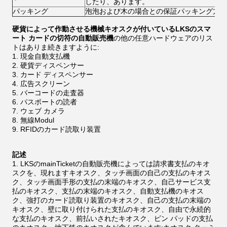
したり、あります。
パッキング
泡泡および木の場合との保証パッキング方法
硬貨によって作動させる機械キオスクが付いているLKSのスマ
ート カードの切符の自動販売機
の他の任意ハードウェアのリス
トはありま続きますように:
現金自動支払機
硬貨ディスペンサー
カード ディスペンサー
広告スクリーン
バーコードの走査器
パスポートの読者
ウェブ カメラ
無線Modul
RFIDのカード読取り装置
記述
LKSのmainTicketの自動販売機によっては請求書支払のキオ
スクを、現れますキオスク、タッチ画面の自己の支払のキオス
ク、タッチ画面手形の支払の末端のキオスク、自己サービス支
払のキオスク、支払の末端のキオスク、自動支払機のキオス
ク、強打のカード読取り装置のキオスク、自己の支払の末端の
キオスク、壁に取り付けられた支払のキオスク、自由で永続的
な支払のキオスク、前払いされたキオスク、ピン パッドの支払