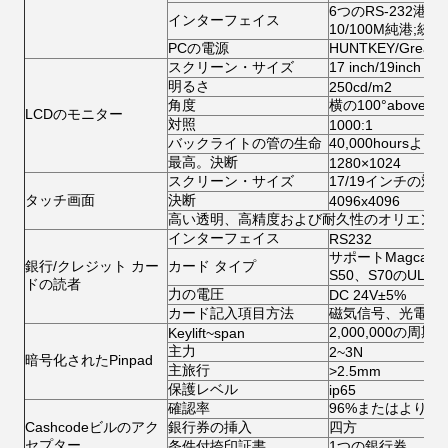
6つのRS-232港;
インターフェイス
10/100M純港;
PCの電源
HUNTKEY/Great
スクリーン・サイズ
17 inch/19inch
明るさ
250cd/m2
角度
横の100°above;縦8
LCDのモニター
対照
1000:1
バックライトの管の生命
40,000hoursより
最高。決断
1280×1024
スクリーン・サイズ
17/19インチの対角
タッチ画面
決断
4096x4096
高い透明、高精度および耐久性のオリエンテーシ
インターフェイス
RS232
サポートMagcard
銀行/クレジット カー
カード タイプ
S50、S70のULカ
ドの読者
力の電圧
DC 24V±5%
カード記入項目方法
磁気信号、光電子
2,000,000の周期
Keylift~span
主力
2~3N
暗号化されたPinpad
主旅行
>2.5mm
保護レベル
ip65
確認率
96%またはより高
Cashcodeビルのアク
銀行券の挿入
四方
セプター
条件付捺印証書
1つの銀行券