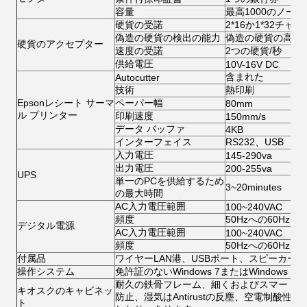
容量
最高1000のノート
硬貨の受諾
2*16か1*32チ
偽造の硬貨の検出の能力
偽造の硬貨の高い
硬貨のアクセプター
速度の受諾
2つの硬貨/秒
供給電圧
10V-16V DC
含まれた
Autocutter
技術
熱印刷
Epsonレシート サーマ
ペーパー幅
80mm
ル プリンター
印刷速度
150mm/s
データ バッファ
4KB
インターフェイス
RS232、USB
入力電圧
145-290va
出力電圧
200-255va
UPS
単一のPCを供給するため
3~20minutes
の最大時間
AC入力電圧範囲
100~240VAC
頻度
50Hzへの60Hz
デジタル電源
AC入力電圧範囲
100~240VAC
頻度
50Hzへの60Hz
付属品
ワイヤーLAN港、USBポート、スピーカー
操作システム
免許証のないWindows 7またはWindows 
耐久の鉄骨フレーム、細くおよびスマートな
キオスクのキャビネッ
防止、湿気はAntirustの反塵、空電制酸
ト