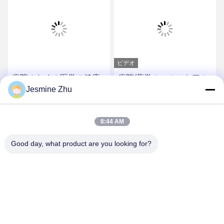
ビデオ
病院のための医学の健康
病院/薬学のヘルスケアの
Jesmine Zhu
のキオスク/ヘルスケアの
キオスク/医療のキオスク
キオスク、LKSによるセ
は標準ヨーロッパMDDお
ルフサービス キオスク
よび米国FDCA LKSによ
最もよい価格を得なさい
最もよい価格を得なさい
8:44 AM
る優雅な設計合わせます
Good day, what product are you looking for?
SHENZHEN LEAN KIOSK SYSTEMS CO.,
LTD.